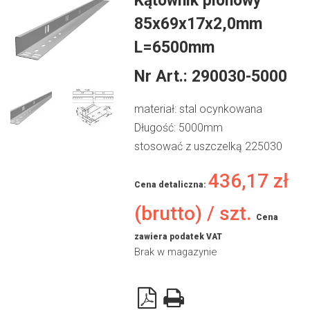
Kątownik pionowy
85x69x17x2,0mm
L=6500mm
Nr Art.:
290030-5000
materiał: stal ocynkowana
Długość: 5000mm
stosować z uszczelką 225030
436,17
zł
Cena detaliczna:
(brutto) / szt.
Cena
zawiera podatek VAT
Brak w magazynie