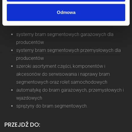
roku, a jako firma Komponenty Do Bram działamy na rynku
od 2011 roku.
Odmowa
Naszym klientom oferujemy:
systemy bram segmentowych garażowych dla
producentów
systemy bram segmentowych przemysłowych dla
producentów
szeroki asortyment części, komponentów i
akcesoriów do serwisowania i naprawy bram
segmentowych oraz rolet samochodowych
automatykę do bram garażowych, przemysłowych i
wjazdowych
sprężyny do bram segmentowych.
PRZEJDŹ DO: