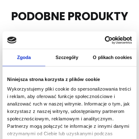
PODOBNE PRODUKTY
Zgoda
Szczegóły
O plikach cookies
Niniejsza strona korzysta z plików cookie
Wykorzystujemy pliki cookie do spersonalizowania treści
Nr Art.:
235020
Nr Art.:
220014-2500
i reklam, aby oferować funkcje społecznościowe i
analizować ruch w naszej witrynie. Informacje o tym, jak
Uchwyt montażowy
Profil montażowy do
korzystasz z naszej witryny, udostępniamy partnerom
profilu zamkniętego
uszczelnienia
społecznościowym, reklamowym i analitycznym.
(80x40x3) 220100
górnego L 2500mm z
Partnerzy mogą połączyć te informacje z innymi danymi
poz 24740 i 24740B
Cena detaliczna (brutto)
otrzymanymi od Ciebie lub uzyskanymi podczas