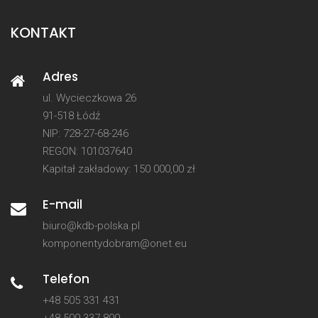
KONTAKT
Adres
ul. Wycieczkowa 26
91-518 Łódź
NIP: 728-27-68-246
REGON: 101037640
Kapitał zakładowy: 150 000,00 zł
E-mail
biuro@kdb-polska.pl
komponentydobram@onet.eu
Telefon
+48 505 331 431
+48 509 337 899