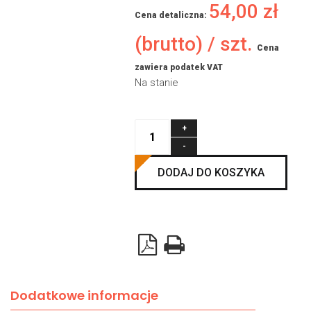
54,00
zł
Cena detaliczna:
(brutto) / szt.
Cena
zawiera podatek VAT
Na stanie
ilość
Kratka
wentylacyjna
DODAJ DO KOSZYKA
PVC
338x132mm,
posiadająca
siatkę
na
owady,
Dodatkowe informacje
regulowana/