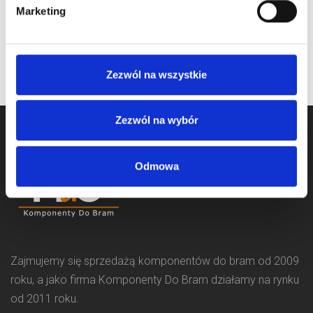
na stanie
Marketing
oczekiwanie na dostawę
Zezwól na wszystkie
Zezwól na wybór
Odmowa
Zajmujemy się sprzedażą komponentów do bram od 2009
roku, a jako firma Komponenty Do Bram działamy na rynku
od 2011 roku.