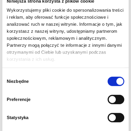
Niniejsza strona korzysta z plików cookie
Wykorzystujemy pliki cookie do spersonalizowania treści
i reklam, aby oferować funkcje społecznościowe i
analizować ruch w naszej witrynie. Informacje o tym, jak
korzystasz z naszej witryny, udostępniamy partnerom
społecznościowym, reklamowym i analitycznym.
Partnerzy mogą połączyć te informacje z innymi danymi
otrzymanymi od Ciebie lub uzyskanymi podczas
korzystania z ich usług.
Nr Art.:
25096-B
Nr Art.:
25095-FB
Wybór
Kratka wentylacyjna
Kratka wentylacyjna
Niezbędne
zgody
PVC 338x132mm
PVC 338x132mm,
posiadająca siatkę
posiadająca siatkę
na owady,
na owady,
Preferencje
nieregulowana /
regulowana/ BIAŁA
CZARNA
Cena detaliczna (brutto)
Statystyka
Cena detaliczna (brutto)
54,00
zł
/ szt.
31,00
zł
/ szt.