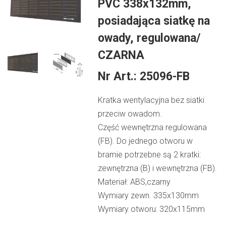
PVC 338x132mm,
posiadająca siatkę na
owady, regulowana/
CZARNA
Nr Art.:
25096-FB
Kratka wentylacyjna bez siatki
przeciw owadom.
Część wewnętrzna regulowana
(FB). Do jednego otworu w
bramie potrzebne są 2 kratki:
zewnętrzna (B) i wewnętrzna (FB).
Materiał: ABS,czarny
Wymiary zewn. 335x130mm
Wymiary otworu: 320x115mm