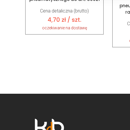
pne
Cena detaliczna (brutto)
r
4,70
zł
/ szt.
C
oczekiwanie na dostawę