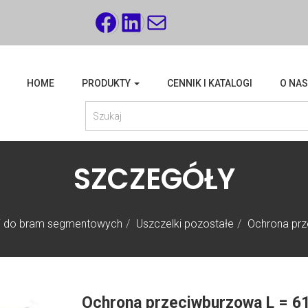
FACEBOOK
LINKEDIN
MAIL
HOME
PRODUKTY
CENNIK I KATALOGI
O NAS
SZCZEGÓŁY
i do bram segmentowych
Uszczelki pozostałe
Ochrona pr
Ochrona przeciwburzowa L = 