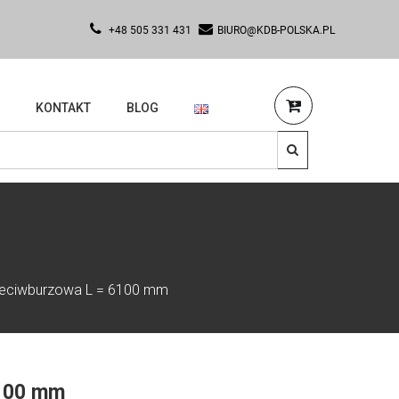
+48 505 331 431
BIURO@KDB-POLSKA.PL
KONTAKT
BLOG
zeciwburzowa L = 6100 mm
6100 mm