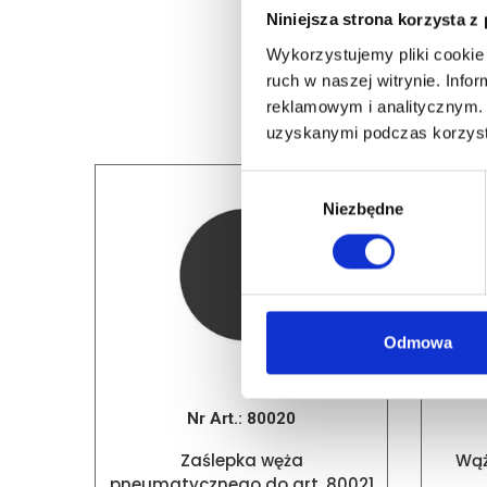
Niniejsza strona korzysta z
Wykorzystujemy pliki cookie 
ruch w naszej witrynie. Inf
reklamowym i analitycznym. 
uzyskanymi podczas korzysta
Wybór
Niezbędne
zgody
Odmowa
Nr Art.:
80020
Zaślepka węża
Wąż
pneumatycznego do art. 80021