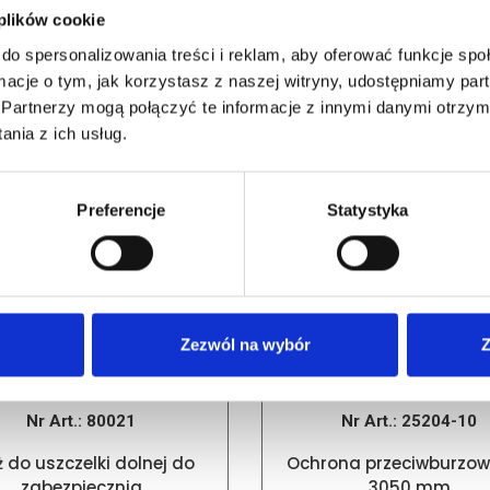
 plików cookie
do spersonalizowania treści i reklam, aby oferować funkcje sp
PODOBNE PRODUKTY
ormacje o tym, jak korzystasz z naszej witryny, udostępniamy p
Partnerzy mogą połączyć te informacje z innymi danymi otrzym
nia z ich usług.
Preferencje
Statystyka
Zezwól na wybór
Z
Nr Art.:
80021
Nr Art.:
25204-10
 do uszczelki dolnej do
Ochrona przeciwburzow
zabezpiecznia
3050 mm