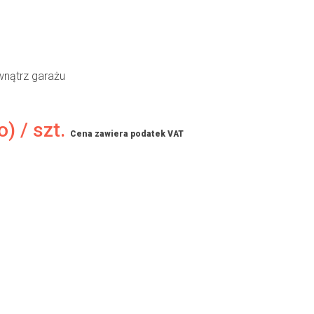
ewnątrz garażu
o) / szt.
Cena zawiera podatek VAT