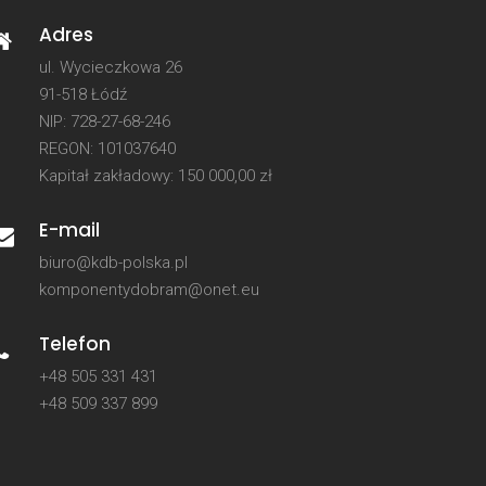
Adres
ul. Wycieczkowa 26
91-518 Łódź
NIP: 728-27-68-246
REGON: 101037640
Kapitał zakładowy: 150 000,00 zł
E-mail
biuro@kdb-polska.pl
komponentydobram@onet.eu
Telefon
+48 505 331 431
+48 509 337 899