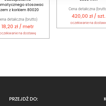
umatycznego stosowac
Cena detaliczna (brutt
azem z korkiem 80020
420,00
zł
/ szt.
ena detaliczna (brutto)
oczekiwanie na dostaw
18,20
zł
/ metr
oczekiwanie na dostawę
PRZEJDŹ DO: