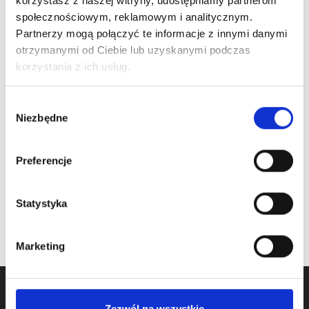
korzystasz z naszej witryny, udostępniamy partnerom
szerokie
społecznościowym, reklamowym i analitycznym.
OKUCIE 732, boczne
Partnerzy mogą połączyć te informacje z innymi danymi
715mm, gr. 0,7mm
Okucie 500 szerokie
otrzymanymi od Ciebie lub uzyskanymi podczas
Cena detaliczna (brutto)
korzystania z ich usług.
Cena detaliczna (brutto)
19,10
zł
/ szt.
46,00
zł
/ szt.
Wybór
oczekiwanie na dostawę
na stanie
Niezbędne
zgody
Preferencje
Statystyka
Marketing
Zezwól na wszystkie