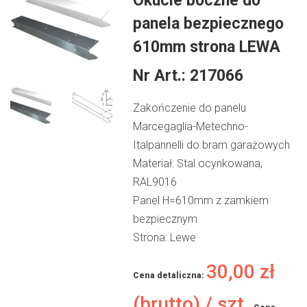
Okucie boczne do
panela bezpiecznego
610mm strona LEWA
Nr Art.:
217066
Zakończenie do panelu
Marcegaglia-Metechno-
Italpannelli do bram garażowych
Materiał: Stal ocynkowana,
RAL9016
Panel H=610mm z zamkiem
bezpiecznym
Strona: Lewe
30,00
zł
Cena detaliczna:
(brutto) / szt.