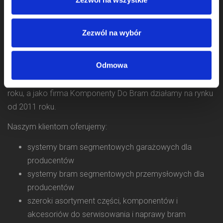
Zezwól na wybór
Odmowa
Zajmujemy się sprzedażą komponentów do bram od 2009
roku, a jako firma Komponenty Do Bram działamy na rynku
od 2011 roku.
Naszym klientom oferujemy:
systemy bram segmentowych garażowych dla
producentów
systemy bram segmentowych przemysłowych dla
producentów
szeroki asortyment części, komponentów i
akcesoriów do serwisowania i naprawy bram