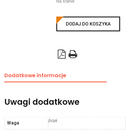
Na stanie
ilość
DODAJ DO KOSZYKA
Płyta
łącząca
do
prowadnic
129x75x2mm
otwory
Dodatkowe informacje
fi8mm
Uwagi dodatkowe
brak
Waga