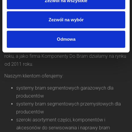
Zezwól na wszystkie
Zezwól na wybór
Odmowa
Zajmujemy się sprzedażą komponentów do bram od 2009
roku, a jako firma Komponenty Do Bram działamy na rynku
od 2011 roku.
Naszym klientom oferujemy:
systemy bram segmentowych garażowych dla
producentów
systemy bram segmentowych przemysłowych dla
producentów
szeroki asortyment części, komponentów i
akcesoriów do serwisowania i naprawy bram