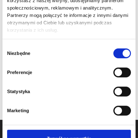
korzystasz z naszej witryny, udostępniamy partnerom
społecznościowym, reklamowym i analitycznym.
Partnerzy mogą połączyć te informacje z innymi danymi
Nr Art.:
235307
Nr Art.:
235300
otrzymanymi od Ciebie lub uzyskanymi podczas
korzystania z ich usług.
Płyta połączeniowa z
Płyta połączeniowa
otworami 80x230mm
bez otworów
80x80mm
Wybór
Cena detaliczna (brutto)
Niezbędne
zgody
Cena detaliczna (brutto)
17,28
zł
/ szt.
7,54
zł
/ szt.
na stanie
Preferencje
na stanie
Statystyka
Marketing