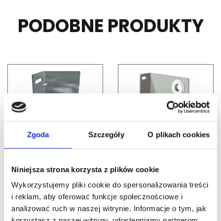
PODOBNE PRODUKTY
Zgoda
Szczegóły
O plikach cookies
Nr Art.:
13041
Nr Art.:
188138
Niniejsza strona korzysta z plików cookie
Podpora boczna
Uchwyt boczny z
naścienna
łożyskiem, odległość
Wykorzystujemy pliki cookie do spersonalizowania treści
od ściany – 111 mm, kg
i reklam, aby oferować funkcje społecznościowe i
Cena detaliczna (brutto)
– 180 PARA grubość
analizować ruch w naszej witrynie. Informacje o tym, jak
4mm
45,26
zł
/ para
korzystasz z naszej witryny, udostępniamy partnerom