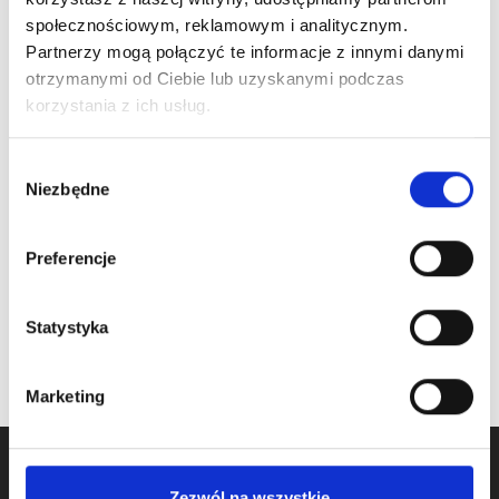
na stanie
społecznościowym, reklamowym i analitycznym.
Cena detaliczna (brutto)
Partnerzy mogą połączyć te informacje z innymi danymi
77,00
zł
/ para
otrzymanymi od Ciebie lub uzyskanymi podczas
na stanie
korzystania z ich usług.
Wybór
Niezbędne
zgody
Preferencje
Statystyka
Marketing
Zezwól na wszystkie