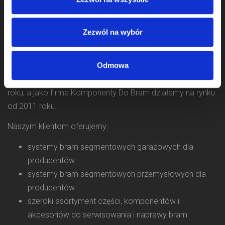
Zezwól na wybór
Odmowa
Zajmujemy się sprzedażą komponentów do bram od 2009
roku, a jako firma Komponenty Do Bram działamy na rynku
od 2011 roku.
Naszym klientom oferujemy:
systemy bram segmentowych garażowych dla
producentów
systemy bram segmentowych przemysłowych dla
producentów
szeroki asortyment części, komponentów i
akcesoriów do serwisowania i naprawy bram