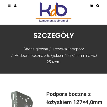
SZCZEGÓŁY
Strona główna
Łożyska i podpory
Podpora boczna z łożyskiem 127×4,0mm na wał
25,4mm
Podpora boczna z
łożyskiem 127×4,0mm