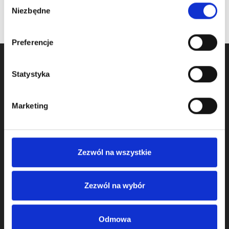
Wybór
Niezbędne
zgody
Preferencje
Statystyka
Marketing
Zezwól na wszystkie
Zajmujemy się sprzedażą komponentów do bram od 2009
roku, a jako firma Komponenty Do Bram działamy na rynku
od 2011 roku.
Zezwól na wybór
Naszym klientom oferujemy:
Odmowa
systemy bram segmentowych garażowych dla