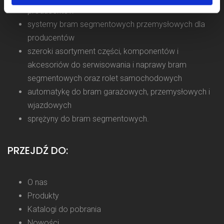
producentów
systemy bram segmentowych przemysłowych dla
producentów
szeroki asortyment części, komponentów i
akcesoriów do serwisowania i naprawy bram
segmentowych oraz rolet samochodowych
automatykę do bram garażowych, przemysłowych i
wjazdowych
sprężyny do bram segmentowych.
PRZEJDŹ DO:
O nas
Produkty
Katalogi do pobrania
Nowości