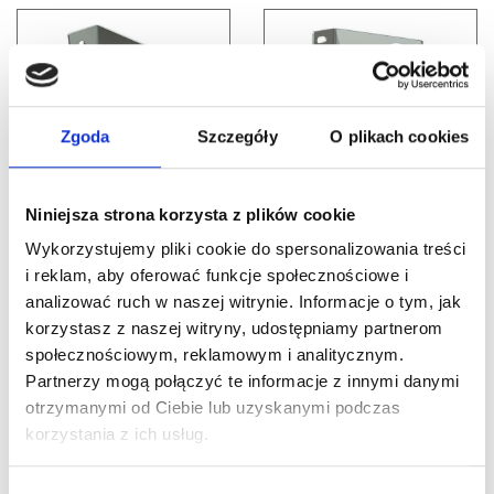
Zgoda
Szczegóły
O plikach cookies
Nr Art.:
130103
Nr Art.:
188138
Niniejsza strona korzysta z plików cookie
Podpora środkowa z
Uchwyt boczny z
Wykorzystujemy pliki cookie do spersonalizowania treści
łożyskiem 25,4mm,
łożyskiem, odległość
i reklam, aby oferować funkcje społecznościowe i
offset 111mm
od ściany – 111 mm, kg
analizować ruch w naszej witrynie. Informacje o tym, jak
– 180 PARA grubość
korzystasz z naszej witryny, udostępniamy partnerom
Cena detaliczna (brutto)
4mm
społecznościowym, reklamowym i analitycznym.
75,70
zł
/ szt.
Partnerzy mogą połączyć te informacje z innymi danymi
Cena detaliczna (brutto)
na stanie
otrzymanymi od Ciebie lub uzyskanymi podczas
77,00
zł
/ para
korzystania z ich usług.
na stanie