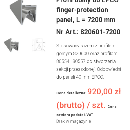
Profil dolny do EPCO
finger-protection
panel, L = 7200 mm
Nr Art.:
820601-7200
Stosowany razem z profilem
górnym 820600 oraz profilami
80554 i 80557 do stworzenia
sekcji przeszklonej. Odpowiedni
do paneli 40 mm EPCO.
920,00
zł
Cena detaliczna:
(brutto) / szt.
Cena
zawiera podatek VAT
Brak w magazynie