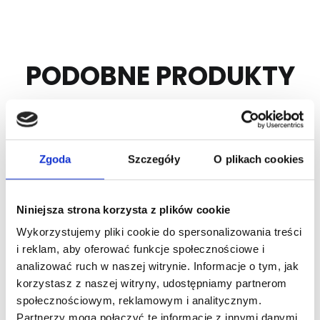
PODOBNE PRODUKTY
Zgoda
Szczegóły
O plikach cookies
Niniejsza strona korzysta z plików cookie
Wykorzystujemy pliki cookie do spersonalizowania treści
i reklam, aby oferować funkcje społecznościowe i
Nr Art.:
217091
Nr Art.:
820600-7000
analizować ruch w naszej witrynie. Informacje o tym, jak
korzystasz z naszej witryny, udostępniamy partnerom
EPCO szerokie okucie
Profil górny do EPCO
boczne prawe do
finger-protection
społecznościowym, reklamowym i analitycznym.
bezpiecznego panela
panel, L 7000 mm
Partnerzy mogą połączyć te informacje z innymi danymi