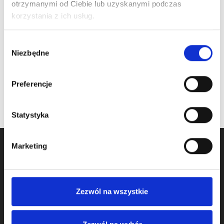
otrzymanymi od Ciebie lub uzyskanymi podczas
prowadzeniu
prowadzeniu
korzystania z ich usług.
przemysłowym HL
przemysłowym LHI
Cena detaliczna (brutto)
Cena detaliczna (brutto)
Wybór
240,00
zł
/ para
570,00
zł
/ para
Niezbędne
zgody
na stanie
na stanie
Preferencje
Statystyka
Marketing
Zezwól na wszystkie