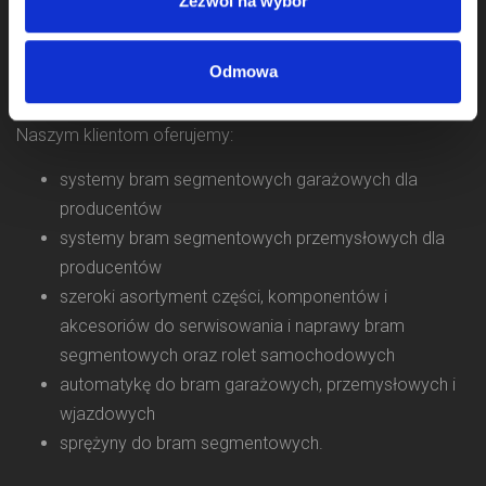
Zezwól na wybór
Zajmujemy się sprzedażą komponentów do bram od 2009
roku, a jako firma Komponenty Do Bram działamy na rynku
Odmowa
od 2011 roku.
Naszym klientom oferujemy:
systemy bram segmentowych garażowych dla
producentów
systemy bram segmentowych przemysłowych dla
producentów
szeroki asortyment części, komponentów i
akcesoriów do serwisowania i naprawy bram
segmentowych oraz rolet samochodowych
automatykę do bram garażowych, przemysłowych i
wjazdowych
sprężyny do bram segmentowych.