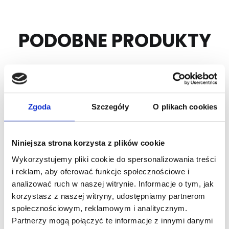
PODOBNE PRODUKTY
Zgoda
Szczegóły
O plikach cookies
Niniejsza strona korzysta z plików cookie
Wykorzystujemy pliki cookie do spersonalizowania treści
Nr Art.:
215090-1100
Nr Art.:
215092-3650
i reklam, aby oferować funkcje społecznościowe i
analizować ruch w naszej witrynie. Informacje o tym, jak
Prowadnica 1,75mm z
Prowadnica 1,75mm z
korzystasz z naszej witryny, udostępniamy partnerom
łukiem 381-95 L
łukiem 305-92, L
społecznościowym, reklamowym i analitycznym.
1100mm,
3650mm,
Partnerzy mogą połączyć te informacje z innymi danymi
zastosowanie w
zastosowanie w