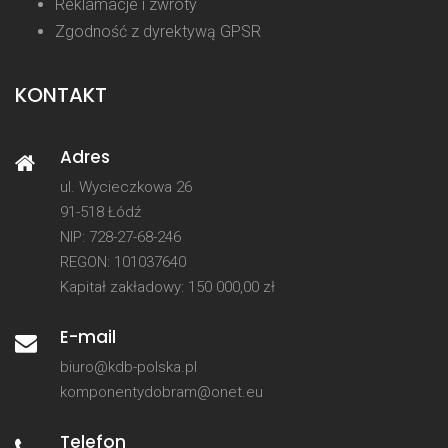
Reklamacje i zwroty
Zgodność z dyrektywą GPSR
KONTAKT
Adres
ul. Wycieczkowa 26
91-518 Łódź
NIP: 728-27-68-246
REGON: 101037640
Kapitał zakładowy: 150 000,00 zł
E-mail
biuro@kdb-polska.pl
komponentydobram@onet.eu
Telefon