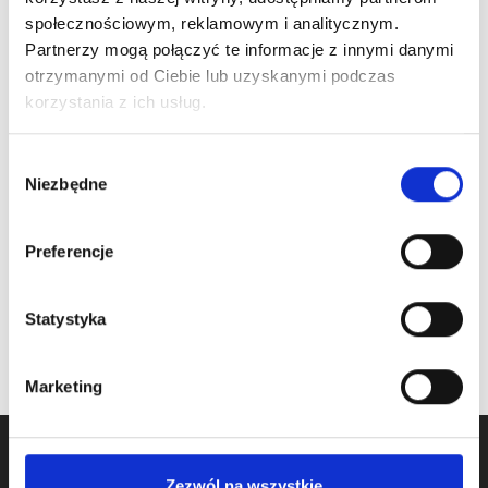
samozamykacza
Delta, fi 12mm skok
społecznościowym, reklamowym i analitycznym.
70mm, otwór na
Cena detaliczna (brutto)
Partnerzy mogą połączyć te informacje z innymi danymi
kłódkę
otrzymanymi od Ciebie lub uzyskanymi podczas
53,00
zł
/ szt.
Cena detaliczna (brutto)
korzystania z ich usług.
na stanie
46,00
zł
/ szt.
Wybór
na stanie
Niezbędne
zgody
Preferencje
Statystyka
Marketing
Zezwól na wszystkie