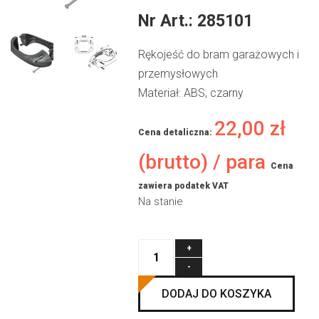
Nr Art.:
285101
Rękojeść do bram garażowych i
przemysłowych
Materiał: ABS, czarny
22,00
zł
Cena detaliczna:
(brutto) / para
Cena
zawiera podatek VAT
Na stanie
ilość
Rękojeść
z
DODAJ DO KOSZYKA
tworzywa