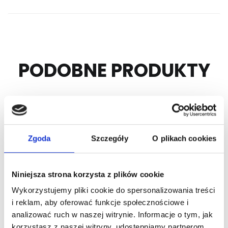
PODOBNE PRODUKTY
Zgoda
Szczegóły
O plikach cookies
Niniejsza strona korzysta z plików cookie
Wykorzystujemy pliki cookie do spersonalizowania treści
Nr Art.:
875073
Nr Art.:
134283
i reklam, aby oferować funkcje społecznościowe i
analizować ruch w naszej witrynie. Informacje o tym, jak
Zestaw do montażu
Zasuwa boczna
korzystasz z naszej witryny, udostępniamy partnerom