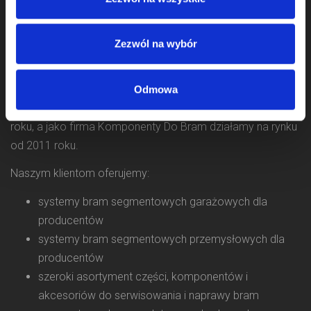
Zezwól na wybór
Odmowa
Zajmujemy się sprzedażą komponentów do bram od 2009
roku, a jako firma Komponenty Do Bram działamy na rynku
od 2011 roku.
Naszym klientom oferujemy:
systemy bram segmentowych garażowych dla
producentów
systemy bram segmentowych przemysłowych dla
producentów
szeroki asortyment części, komponentów i
akcesoriów do serwisowania i naprawy bram