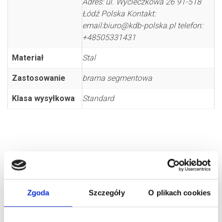
Adres: ul. Wycieczkowa 26 91-518
Łódź Polska Kontakt:
email:biuro@kdb-polska.pl telefon:
+48505331431
Materiał
Stal
Zastosowanie
brama segmentowa
Klasa wysyłkowa
Standard
Zgoda
Szczegóły
O plikach cookies
PODOBNE PRODUKTY