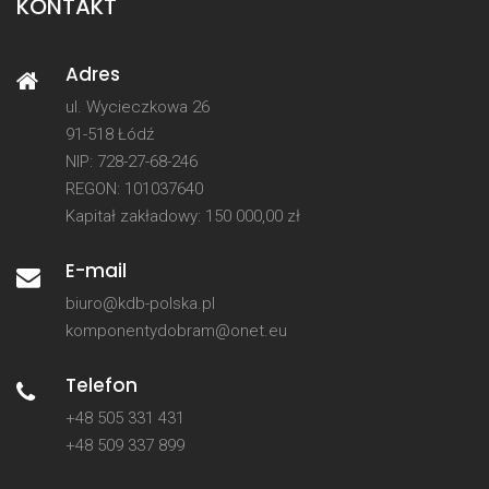
KONTAKT
Adres
ul. Wycieczkowa 26
91-518 Łódź
NIP: 728-27-68-246
REGON: 101037640
Kapitał zakładowy: 150 000,00 zł
E-mail
biuro@kdb-polska.pl
komponentydobram@onet.eu
Telefon
+48 505 331 431
+48 509 337 899