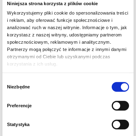
Niniejsza strona korzysta z plików cookie
Wykorzystujemy pliki cookie do spersonalizowania treści
i reklam, aby oferować funkcje społecznościowe i
analizować ruch w naszej witrynie. Informacje o tym, jak
korzystasz z naszej witryny, udostępniamy partnerom
społecznościowym, reklamowym i analitycznym.
Partnerzy mogą połączyć te informacje z innymi danymi
otrzymanymi od Ciebie lub uzyskanymi podczas
korzystania z ich usług.
Nr Art.:
25008
Nr Art.:
250003
Wybór
Rolka czarna z
Rolka czarna
Niezbędne
zgody
łozyskiem 46/11/90,
46/11/100mm 35kg
kg = max 35
Cena detaliczna (brutto)
Preferencje
Cena detaliczna (brutto)
7,60
zł
/ szt.
7,60
zł
/ szt.
oczekiwanie na dostawę
Statystyka
oczekiwanie na dostawę