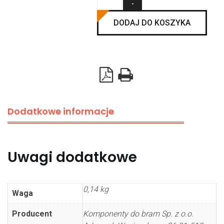
Rolka
nylon
DODAJ DO KOSZYKA
biała
46/11/121mm,
z
łożyskiem
Dodatkowe informacje
Uwagi dodatkowe
0,14 kg
Waga
Producent
Komponenty do bram Sp. z o.o.