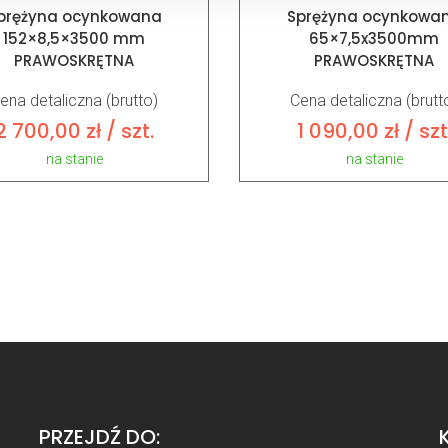
prężyna ocynkowana
Sprężyna ocynkowa
152×8,5×3500 mm
65×7,5x3500mm
PRAWOSKRĘTNA
PRAWOSKRĘTNA
ena detaliczna (brutto)
Cena detaliczna (brutt
2 700,00
zł
/ szt.
1 090,00
zł
/ szt
na stanie
na stanie
PRZEJDŹ DO: