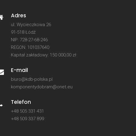
Adres
ul. Wycieczkowa 26
91-518 Łódź
NIP: 728-27-68-246
REGON: 101037640
Kapitał zakładowy: 150 000,00 zł
E-mail
biuro@kdb-polska.pl
komponentydobram@onet.eu
Telefon
+48 505 331 431
+48 509 337 899