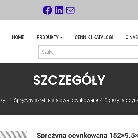
FACEBOOK
LINKEDIN
MAIL
HOME
PRODUKTY
CENNIK I KATALOGI
O NAS
SZCZEGÓŁY
ężyn
Sprężyny skrętne stalowe ocynkowane
Sprężyna ocy
Sprężyna ocynkowana 152×9