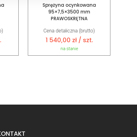
na
Sprężyna ocynkowana
95×7,5×3500 mm
PRAWOSKRĘTNA
o)
Cena detaliczna (brutto)
.
1 540,00
zł
/ szt.
na stanie
KONTAKT