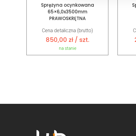
Sprężyna ocynkowana
S
65×6,0x3500mm
PRAWOSKRĘTNA
Cena detaliczna (brutto)
C
850,00
zł
/ szt.
na stanie