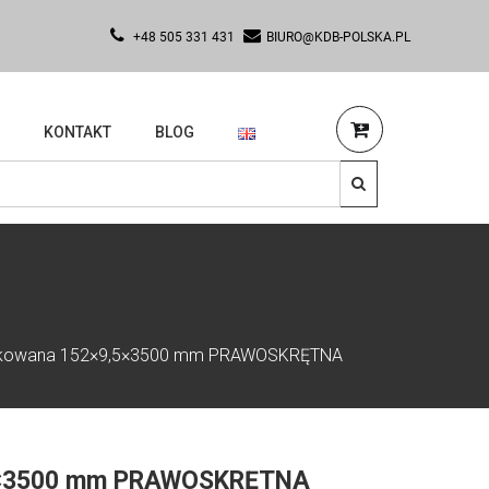
+48 505 331 431
BIURO@KDB-POLSKA.PL
KONTAKT
BLOG
nkowana 152×9,5×3500 mm PRAWOSKRĘTNA
,5×3500 mm PRAWOSKRĘTNA