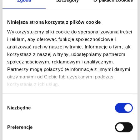
Niniejsza strona korzysta z plików cookie
Wykorzystujemy pliki cookie do spersonalizowania treści
i reklam, aby oferować funkcje społecznościowe i
PODOBNE PRODUKTY
analizować ruch w naszej witrynie. Informacje o tym, jak
korzystasz z naszej witryny, udostępniamy partnerom
społecznościowym, reklamowym i analitycznym.
Partnerzy mogą połączyć te informacje z innymi danymi
otrzymanymi od Ciebie lub uzyskanymi podczas
korzystania z ich usług.
Wybór
Niezbędne
zgody
Preferencje
Nr Art.:
BRO 140
Nr Art.:
BRO 020
Sprężyna
Sprężyna