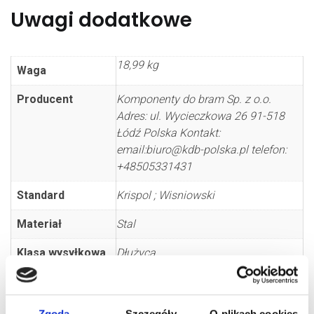
Uwagi dodatkowe
18,99 kg
Waga
Producent
Komponenty do bram Sp. z o.o.
Adres: ul. Wycieczkowa 26 91-518
Łódź Polska Kontakt:
email:biuro@kdb-polska.pl telefon:
+48505331431
Standard
Krispol ; Wisniowski
Materiał
Stal
Klasa wysyłkowa
Dłużyca
Zgoda
Szczegóły
O plikach cookies