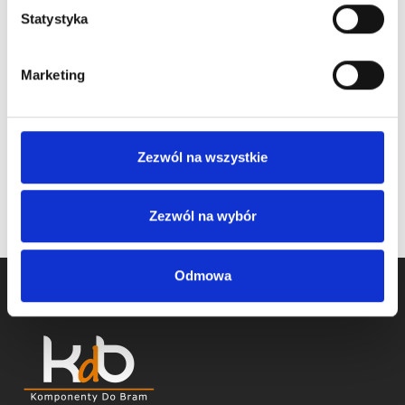
ocynkowana
ocynkowana
Statystyka
65×6,0x3500mm
50×5,0x3500mm
PRAWOSKRĘTNA
PRAWOSKRĘTNA
Marketing
Cena detaliczna (brutto)
Cena detaliczna (brutto)
850,00
zł
/ szt.
550,00
zł
/ szt.
na stanie
na stanie
Zezwól na wszystkie
Zezwól na wybór
Odmowa