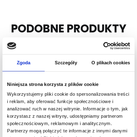
PODOBNE PRODUKTY
Zgoda
Szczegóły
O plikach cookies
Niniejsza strona korzysta z plików cookie
Wykorzystujemy pliki cookie do spersonalizowania treści
i reklam, aby oferować funkcje społecznościowe i
Nr Art.:
25913
Nr Art.:
245901
analizować ruch w naszej witrynie. Informacje o tym, jak
korzystasz z naszej witryny, udostępniamy partnerom
Linka fi4mm, 7×19
Konsola montażowa
społecznościowym, reklamowym i analitycznym.
stal nierdzewna, rolka
ze stali nierdzewnej
Partnerzy mogą połączyć te informacje z innymi danymi
250mb
INOX do sprężyny