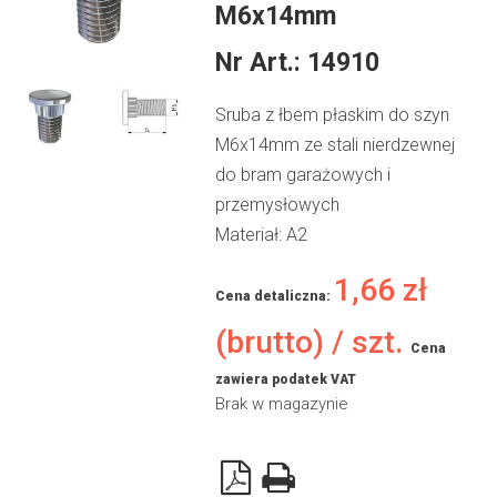
M6x14mm
Nr Art.:
14910
Sruba z łbem płaskim do szyn
M6x14mm ze stali nierdzewnej
do bram garażowych i
przemysłowych
Materiał: A2
1,66
zł
Cena detaliczna:
(brutto) / szt.
Cena
zawiera podatek VAT
Brak w magazynie