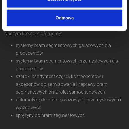
Zajmujemy się sprzedażą komponentów do bram od 2009
roku, a jako firma Komponenty Do Bram działamy na rynku
Odmowa
od 2011 roku.
Naszym klientom oferujemy:
systemy bram segmentowych garażowych dla
producentów
systemy bram segmentowych przemysłowych dla
producentów
szeroki asortyment części, komponentów i
akcesoriów do serwisowania i naprawy bram
segmentowych oraz rolet samochodowych
automatykę do bram garażowych, przemysłowych i
wjazdowych
sprężyny do bram segmentowych.