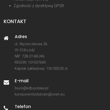
Zgodność z dyrektywą GPSR
KONTAKT
Adres
ul. Wycieczkowa 26
91-518 Łódź
NIP: 728-27-68-246
REGON: 101037640
Kapitał zakładowy: 150 000,00 zł
E-mail
biuro@kdb-polska.pl
komponentydobram@onet.eu
Telefon