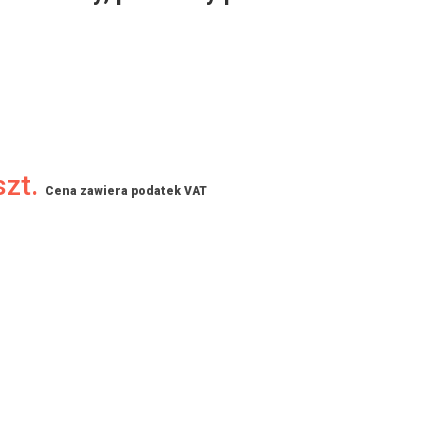
szt.
Cena zawiera podatek VAT