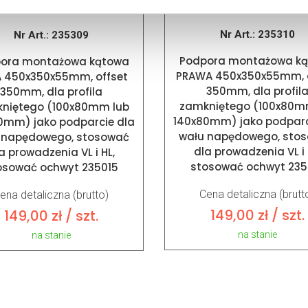
Nr Art.:
235310
Nr Art.:
235309
Podpora montażowa k
ora montażowa kątowa
PRAWA 450x350x55mm, o
 450x350x55mm, offset
350mm, dla profil
350mm, dla profila
zamkniętego (100x80m
niętego (100x80mm lub
140x80mm) jako podparc
0mm) jako podparcie dla
wału napędowego, sto
 napędowego, stosować
dla prowadzenia VL i 
a prowadzenia VL i HL,
stosować ochwyt 235
osować ochwyt 235015
Cena detaliczna (brutt
ena detaliczna (brutto)
149,00
zł
/ szt.
149,00
zł
/ szt.
na stanie
na stanie