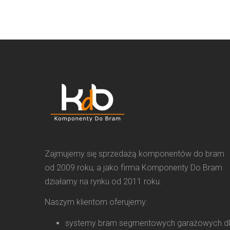
Zajmujemy się sprzedażą komponentów do bram
od 2009 roku, a jako firma Komponenty Do Bram
działamy na rynku od 2011 roku.
Naszym klientom oferujemy:
systemy bram segmentowych garażowych d