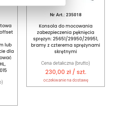
Nr Art.:
235018
ątowa
Konsola do mocowania
ffset
zabezpieczenia pęknięcia
a
sprężyn: 25651/29950/29951,
m lub
bramy z czterema sprężynami
ie dla
skrętnymi
sować
Cena detaliczna (brutto)
HL,
015
230,00
zł
/ szt.
oczekiwanie na dostawę
o)