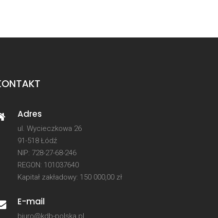
KONTAKT
Adres
ul. Wycieczkowa 26
91-518 Łódź
NIP: 728-27-68-246
REGON: 101037640
Kapitał zakładowy: 150 000,00 zł
E-mail
biuro@kdb-polska.pl