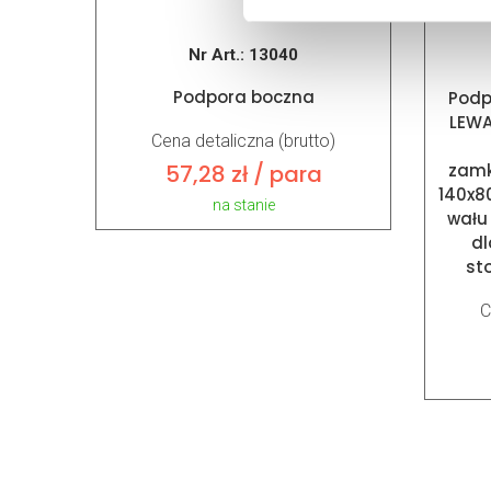
Nr Art.:
13040
Podpora boczna
Podp
LEWA
Cena detaliczna (brutto)
zamk
57,28
zł
/ para
140x8
na stanie
wału
dl
st
C