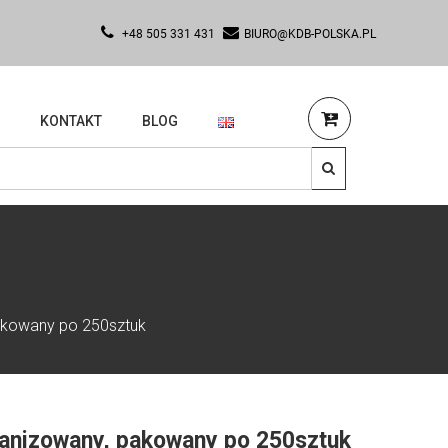
+48 505 331 431
BIURO@KDB-POLSKA.PL
KONTAKT
BLOG
akowany po 250sztuk
anizowany, pakowany po 250sztuk