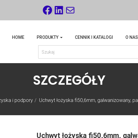
FACEBOOK
LINKEDIN
MAIL
HOME
PRODUKTY
CENNIK I KATALOGI
O NAS
SZCZEGÓŁY
yska i podpory
Uchwyt łożyska fi50,6mm, galwanizowany, p
Uchwyt łożyska fi50,6mm, galw