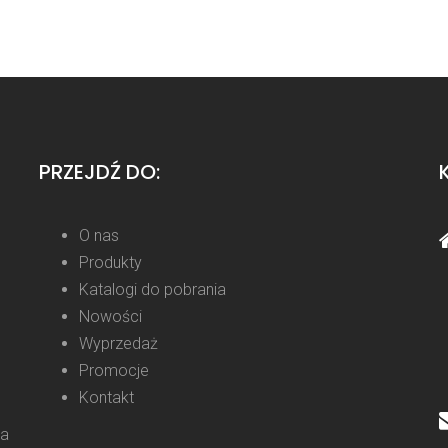
PRZEJDŹ DO:
O nas
Produkty
Katalogi do pobrania
Nowości
Wyprzedaż
Promocje
Kontakt
la