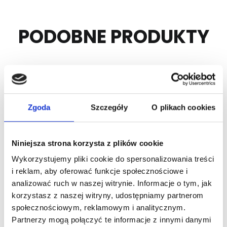
PODOBNE PRODUKTY
Zgoda
Szczegóły
O plikach cookies
Niniejsza strona korzysta z plików cookie
Wykorzystujemy pliki cookie do spersonalizowania treści
Nr Art.:
14011
Nr Art.:
14024
i reklam, aby oferować funkcje społecznościowe i
analizować ruch w naszej witrynie. Informacje o tym, jak
Śruba do szyn
Śruba płaska
M6x14mm
zamkowa
korzystasz z naszej witryny, udostępniamy partnerom
uniwersalna
społecznościowym, reklamowym i analitycznym.
Cena detaliczna (brutto)
M8x10,5mm
Partnerzy mogą połączyć te informacje z innymi danymi