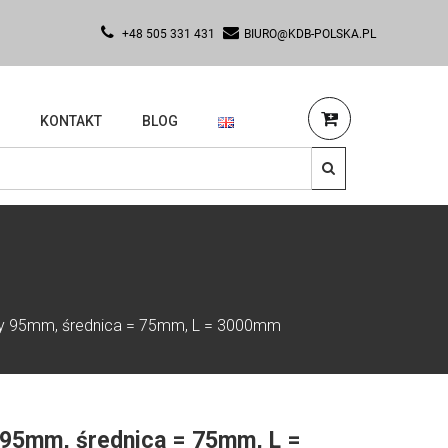
+48 505 331 431
BIURO@KDB-POLSKA.PL
KONTAKT
BLOG
icy 95mm, średnica = 75mm, L = 3000mm
 95mm, średnica = 75mm, L =