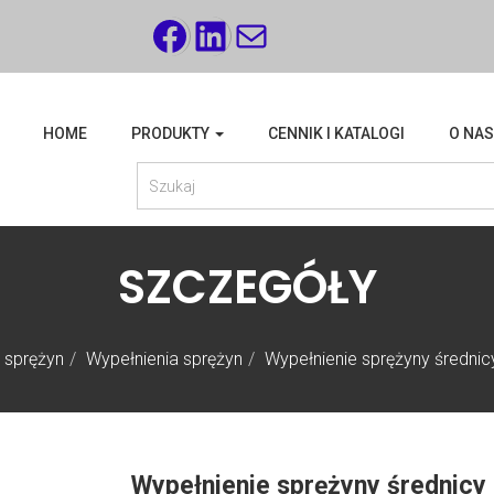
FACEBOOK
LINKEDIN
MAIL
HOME
PRODUKTY
CENNIK I KATALOGI
O NAS
SZCZEGÓŁY
a sprężyn
Wypełnienia sprężyn
Wypełnienie sprężyny średn
Wypełnienie sprężyny średnicy