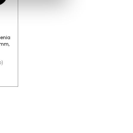
ienia
5mm,
o)