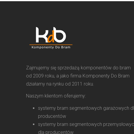
Zajmujemy się sprzedażą komponentów do bram
od 2009 roku, a jako firma Komponenty Do Bram
działamy na rynku od 2011 roku.
Naszym klientom oferujemy:
systemy bram segmentowych garażowych d
producentów
systemy bram segmentowych przemysłowy
dla producentów