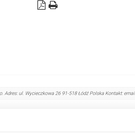
95mm,
średnica
=
75mm,
L
=
3000mm
. Adres: ul. Wycieczkowa 26 91-518 Łódź Polska Kontakt: emai