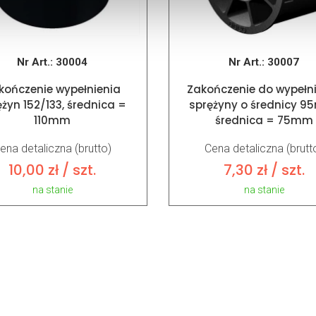
Nr Art.:
30004
Nr Art.:
30007
kończenie wypełnienia
Zakończenie do wypełn
ężyn 152/133, średnica =
sprężyny o średnicy 9
110mm
średnica = 75mm
ena detaliczna (brutto)
Cena detaliczna (brutt
10,00
zł
/ szt.
7,30
zł
/ szt.
na stanie
na stanie