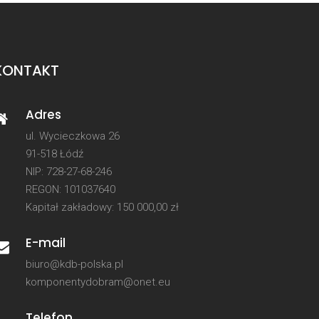
KONTAKT
Adres
ul. Wycieczkowa 26
91-518 Łódź
NIP: 728-27-68-246
REGON: 101037640
Kapitał zakładowy: 150 000,00 zł
E-mail
biuro@kdb-polska.pl
komponentydobram@onet.eu
Telefon