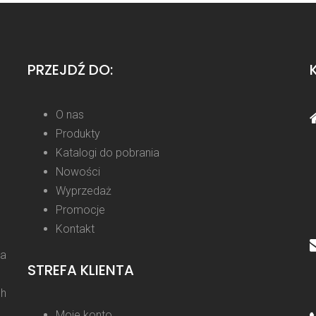
PRZEJDŹ DO:
O nas
Produkty
Katalogi do pobrania
Nowości
Wyprzedaż
Promocje
Kontakt
la
STREFA KLIENTA
ch
Moje konto