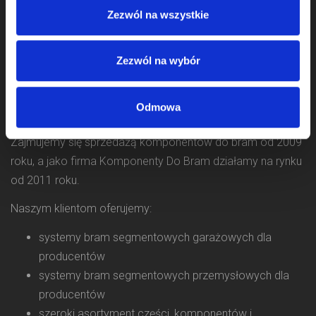
Zezwól na wszystkie
Zezwól na wybór
Odmowa
Zajmujemy się sprzedażą komponentów do bram od 2009
roku, a jako firma Komponenty Do Bram działamy na rynku
od 2011 roku.
Naszym klientom oferujemy:
systemy bram segmentowych garażowych dla
producentów
systemy bram segmentowych przemysłowych dla
producentów
szeroki asortyment części, komponentów i