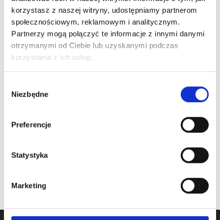
korzystasz z naszej witryny, udostępniamy partnerom
Nr Art.:
25445
Nr Art.:
25449-L.1
społecznościowym, reklamowym i analitycznym.
Partnerzy mogą połączyć te informacje z innymi danymi
Mikrowłącznik do
Zabezpieczenie
otrzymanymi od Ciebie lub uzyskanymi podczas
zabezpieczenia
pęknięcia sprężyny na
zerwania linki art.
wał 25,4 mm,
korzystania z ich usług.
25455, z kablem 1300
przemysł, TUV
mm
Wybór
Cena detaliczna (brutto)
Niezbędne
zgody
Cena detaliczna (brutto)
127,00
zł
/ szt.
74,00
zł
/ szt.
na stanie
Preferencje
oczekiwanie na dostawę
Statystyka
Marketing