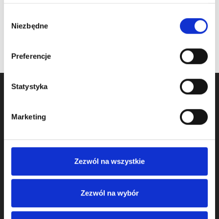
oczekiwanie na dostawę
Wybór
Niezbędne
zgody
Preferencje
Statystyka
Marketing
Zezwól na wszystkie
Zajmujemy się sprzedażą komponentów do bram od 2009
Zezwól na wybór
roku, a jako firma Komponenty Do Bram działamy na rynku
od 2011 roku.