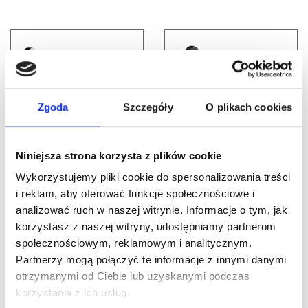
Zgoda
Szczegóły
O plikach cookies
Nr Art.:
25026-FR.1
Niniejsza strona korzysta z plików cookie
Nr Art.:
126167
Sprężyna rozbiegowa
Wykorzystujemy pliki cookie do spersonalizowania treści
z płaską płytą
i reklam, aby oferować funkcje społecznościowe i
Spreżyna rozbiegowa
montażową, L = 350
analizować ruch w naszej witrynie. Informacje o tym, jak
L=372mm ze
mm, PRAWA
standardowym
korzystasz z naszej witryny, udostępniamy partnerom
uchwytem
społecznościowym, reklamowym i analitycznym.
Cena detaliczna (brutto)
montażowym LEWA
Partnerzy mogą połączyć te informacje z innymi danymi
91,00
zł
/ szt.
otrzymanymi od Ciebie lub uzyskanymi podczas
Cena detaliczna (brutto)
oczekiwanie na dostawę
korzystania z ich usług.
56,00
zł
/ szt.