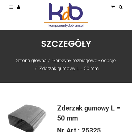
SZCZEGÓŁY
Strona główna
Sprężyny rozbiegowe - odboje
Zderzak gumowy L = 50 mm
Zderzak gumowy L =
50 mm
Nr Art.:
25325