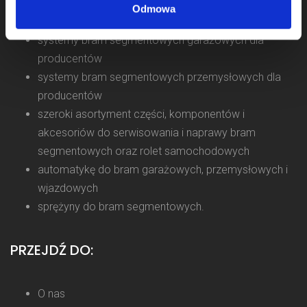
Odmowa
Naszym klientom oferujemy:
systemy bram segmentowych garażowych dla
producentów
systemy bram segmentowych przemysłowych dla
producentów
szeroki asortyment części, komponentów i
akcesoriów do serwisowania i naprawy bram
segmentowych oraz rolet samochodowych
automatykę do bram garażowych, przemysłowych i
wjazdowych
sprężyny do bram segmentowych.
PRZEJDŹ DO:
O nas