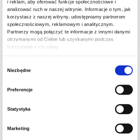
i reklam, aby oferować funkcje społecznościowe i
analizować ruch w naszej witrynie. Informacje o tym, jak
korzystasz z naszej witryny, udostępniamy partnerom
społecznościowym, reklamowym i analitycznym.
Partnerzy mogą połączyć te informacje z innymi danymi
otrzymanymi od Ciebie lub uzyskanymi podczas
korzystania z ich usług.
Wybór
Nr Art.:
217405
Nr Art.:
217402
Niezbędne
zgody
eRSX uszczelka górna
eRSX uszczelka górna
L 4520mm
L 3520mm
Preferencje
Cena detaliczna (brutto)
Cena detaliczna (brutto)
86,00
zł
/ szt.
67,00
zł
/ szt.
Statystyka
na stanie
na stanie
Marketing