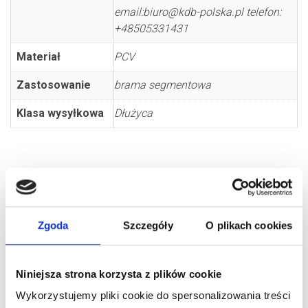
email:biuro@kdb-polska.pl telefon:
+48505331431
Materiał
PCV
Zastosowanie
brama segmentowa
Klasa wysyłkowa
Dłużyca
Zgoda
Szczegóły
O plikach cookies
PODOBNE PRODUKTY
Niniejsza strona korzysta z plików cookie
Wykorzystujemy pliki cookie do spersonalizowania treści