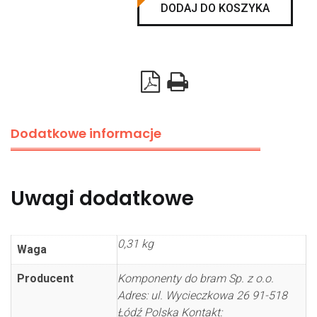
uszczelka
DODAJ DO KOSZYKA
boczna
L
2225mm
Dodatkowe informacje
Uwagi dodatkowe
0,31 kg
Waga
Producent
Komponenty do bram Sp. z o.o.
Adres: ul. Wycieczkowa 26 91-518
Łódź Polska Kontakt: