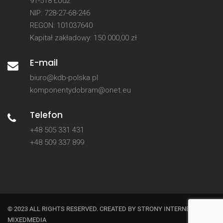
91-518 Łódź
NIP: 728-27-68-246
REGON: 101037640
Kapitał zakładowy: 150 000,00 zł
E-mail
biuro@kdb-polska.pl
komponentydobram@onet.eu
Telefon
+48 505 331 431
+48 509 337 899
© 2023 ALL RIGHTS RESERVED. CREATED BY
STRONY INTERNETOWE
MIXEDMEDIA