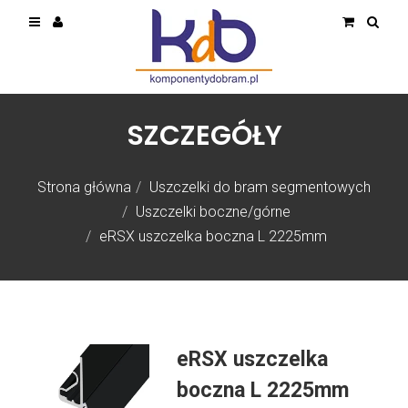
SZCZEGÓŁY
Strona główna
Uszczelki do bram segmentowych
Uszczelki boczne/górne
eRSX uszczelka boczna L 2225mm
eRSX uszczelka
boczna L 2225mm