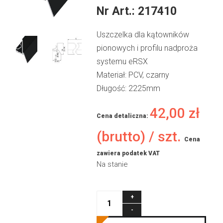
Nr Art.:
217410
Uszczelka dla kątowników
pionowych i profilu nadproża
systemu eRSX
Materiał: PCV, czarny
Długość: 2225mm
42,00
zł
Cena detaliczna:
(brutto) / szt.
Cena
zawiera podatek VAT
Na stanie
ilość
eRSX