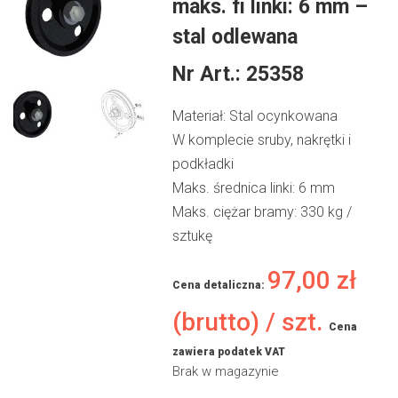
maks. fi linki: 6 mm –
stal odlewana
Nr Art.:
25358
Materiał: Stal ocynkowana
W komplecie sruby, nakrętki i
podkładki
Maks. średnica linki: 6 mm
Maks. ciężar bramy: 330 kg /
sztukę
97,00
zł
Cena detaliczna:
(brutto) / szt.
Cena
zawiera podatek VAT
Brak w magazynie