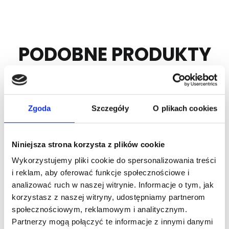
PODOBNE PRODUKTY
Zgoda
Szczegóły
O plikach cookies
Niniejsza strona korzysta z plików cookie
Wykorzystujemy pliki cookie do spersonalizowania treści
i reklam, aby oferować funkcje społecznościowe i
Nr Art.:
25365
Nr Art.:
25270
analizować ruch w naszej witrynie. Informacje o tym, jak
korzystasz z naszej witryny, udostępniamy partnerom
Uchwyt kółka
Kółko pośrednie
społecznościowym, reklamowym i analitycznym.
pośredniego grubość
zabudowane 60 mm
Partnerzy mogą połączyć te informacje z innymi danymi
2,5 mm, stosować
do linki 3 mm system