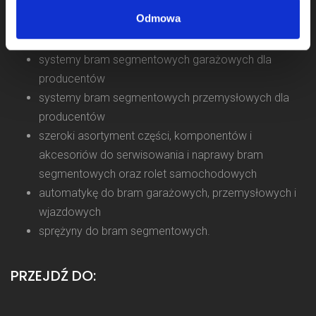
od 2011 roku.
Odmowa
Naszym klientom oferujemy:
systemy bram segmentowych garażowych dla
producentów
systemy bram segmentowych przemysłowych dla
producentów
szeroki asortyment części, komponentów i
akcesoriów do serwisowania i naprawy bram
segmentowych oraz rolet samochodowych
automatykę do bram garażowych, przemysłowych i
wjazdowych
sprężyny do bram segmentowych.
PRZEJDŹ DO: