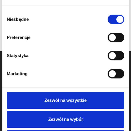
220,00
zł
/ szt.
Wybór
na stanie
Niezbędne
zgody
Preferencje
Statystyka
Marketing
Zezwól na wszystkie
Zajmujemy się sprzedażą komponentów do bram od 2009
Zezwól na wybór
roku, a jako firma Komponenty Do Bram działamy na rynku