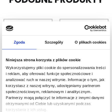
Zgoda
Szczegóły
O plikach cookies
Niniejsza strona korzysta z plików cookie
Nr Art.:
142590
Nr Art.:
25015-6000
Wykorzystujemy pliki cookie do spersonalizowania treści
Klin do wału pełnego
Wał drążony
i reklam, aby oferować funkcje społecznościowe i
6,3×6,3mm prosty L
25,4×2,0mm bez
analizować ruch w naszej witrynie. Informacje o tym, jak
75mm
rowka,
korzystasz z naszej witryny, udostępniamy partnerom
galwanizowany L
społecznościowym, reklamowym i analitycznym.
Cena detaliczna (brutto)
6000mm, klin 26062
Partnerzy mogą połączyć te informacje z innymi danymi
1,85
zł
/ szt.
lub 26064
otrzymanymi od Ciebie lub uzyskanymi podczas
na stanie
korzystania z ich usług.
Cena detaliczna (brutto)