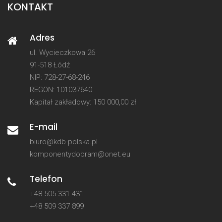
KONTAKT
Adres
ul. Wycieczkowa 26
91-518 Łódź
NIP: 728-27-68-246
REGON: 101037640
Kapitał zakładowy: 150 000,00 zł
E-mail
biuro@kdb-polska.pl
komponentydobram@onet.eu
Telefon
+48 505 331 431
+48 509 337 899