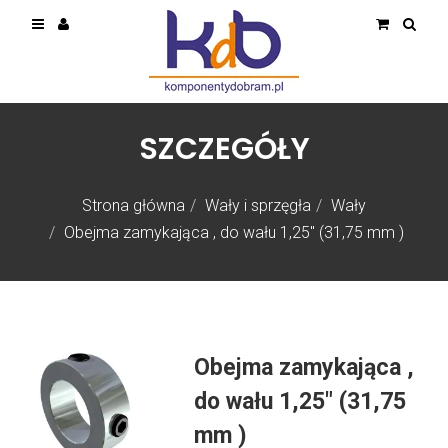
SZCZEGÓŁY
Strona główna
Wały i sprzęgła
Wały
Obejma zamykająca , do wału 1,25″ (31,75 mm )
Obejma zamykająca ,
do wału 1,25″ (31,75
mm )