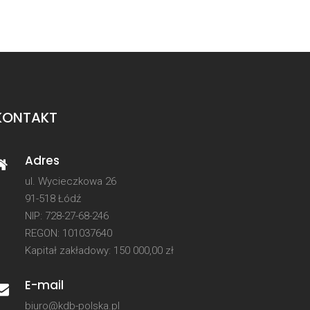
KONTAKT
Adres
ul. Wycieczkowa 26
91-518 Łódź
NIP: 728-27-68-246
REGON: 101037640
Kapitał zakładowy: 150 000,00 zł
E-mail
biuro@kdb-polska.pl