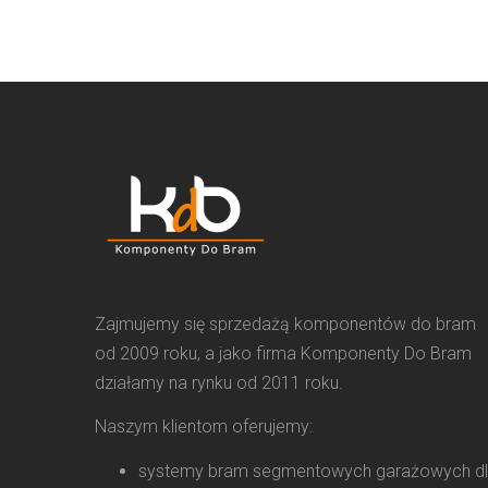
Zajmujemy się sprzedażą komponentów do bram
od 2009 roku, a jako firma Komponenty Do Bram
działamy na rynku od 2011 roku.
Naszym klientom oferujemy:
systemy bram segmentowych garażowych d