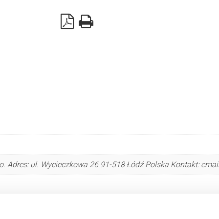
aluminiowego
w
drzwiach
serwisowych
-
niski
próg
-
profil
aluminiowy
875000
. Adres: ul. Wycieczkowa 26 91-518 Łódź Polska Kontakt: emai