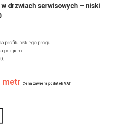
 w drzwiach serwisowych – niski
0
 profilu niskiego progu.
 a progiem.
0.
/ metr
Cena zawiera podatek VAT