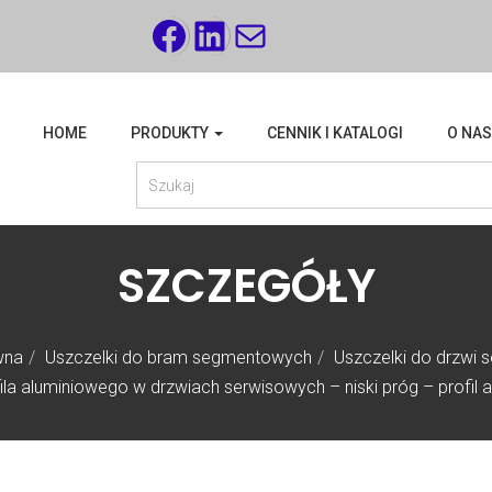
FACEBOOK
LINKEDIN
MAIL
HOME
PRODUKTY
CENNIK I KATALOGI
O NAS
SZCZEGÓŁY
wna
Uszczelki do bram segmentowych
Uszczelki do drzwi 
ila aluminiowego w drzwiach serwisowych – niski próg – profil