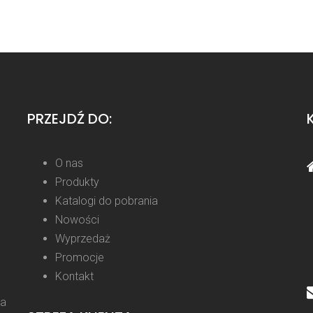
PRZEJDŹ DO:
O nas
Produkty
Katalogi do pobrania
Nowości
Wyprzedaż
Promocje
Kontakt
la