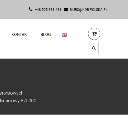
+48 505 331 431
BIURO@KDB-POLSKA.PL
KONTAKT
BLOG
serwisowych
 aluminiowy 875000