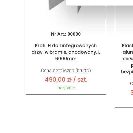
Nr Art.:
80030
Profil H do zintegrowanych
Plas
drzwi w bramie, anodowany, L
alum
6000mm
ser
Cena detaliczna (brutto)
bezp
490,00
zł
/ szt.
C
na stanie