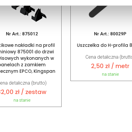
Nr Art.:
875012
Nr Art.:
80029P
tikowe nakładki na profil
Uszczelka do H-profila 
iniowy 875001 do drzwi
Cena detaliczna (brutt
wisowych wykonanych w
panelach z zamkiem
2,50
zł
/ metr
iecznym EPCO, Kingspan
na stanie
ena detaliczna (brutto)
32,00
zł
/ zestaw
na stanie