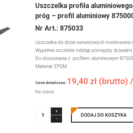
Uszczelka profila aluminiowego
próg – profil aluminiowy 87500
Nr Art.:
875033
Uszczelka do drzwi serwisowych montowana na
Wypełnia szczelnie odstęp pomiędzy drzwiami
Do stosowania z profilem aluminiowym 87500
Materiał: EPDM
19,40
zł
(brutto) 
Cena detaliczna:
Na stanie
ilość
DODAJ DO KOSZYKA
Uszczelka
profila