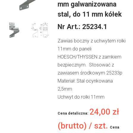
mm galwanizowana
stal, do 11 mm kółek
Nr Art.:
25234.1
Zawias boczny z uchwytem rolki
11mm do paneli
HOESCH/THYSSEN z zamkiem
bezpiecznym. Stosować z
zawiasem środkowym 25233p
Materiał: Stal ocynkowana
2,5mm
Uchwyt do rolki 11mm
24,00
zł
Cena detaliczna:
(brutto) / szt.
Cena