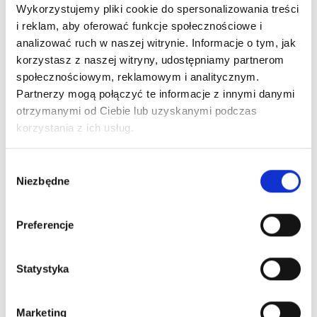
Wykorzystujemy pliki cookie do spersonalizowania treści
i reklam, aby oferować funkcje społecznościowe i
analizować ruch w naszej witrynie. Informacje o tym, jak
korzystasz z naszej witryny, udostępniamy partnerom
społecznościowym, reklamowym i analitycznym.
Partnerzy mogą połączyć te informacje z innymi danymi
Nr Art.:
25736
Nr Art.:
230103
otrzymanymi od Ciebie lub uzyskanymi podczas
Zawias boczny do
Podwójny zawias
korzystania z ich usług.
panela EPCO z
boczny z uchwytem
zamkiem
rolki 11 mm
Wybór
bezpiecznym
Niezbędne
zgody
Cena detaliczna (brutto)
grubości 40mm,
uchwyt rolki 11mm,
47,00
zł
/ szt.
stosować razem z
Preferencje
na stanie
25735
Cena detaliczna (brutto)
Statystyka
22,00
zł
/ szt.
na stanie
Marketing