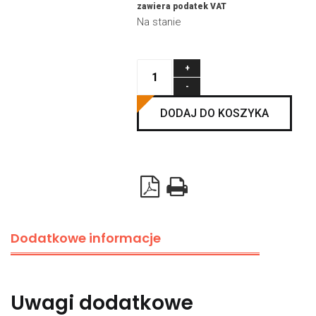
zawiera podatek VAT
Na stanie
ilość
Zawias
boczny
DODAJ DO KOSZYKA
z
uchwytam
kółka
2,5
mm
galwanizowana
Dodatkowe informacje
stal,
do
11
Uwagi dodatkowe
mm
kółek