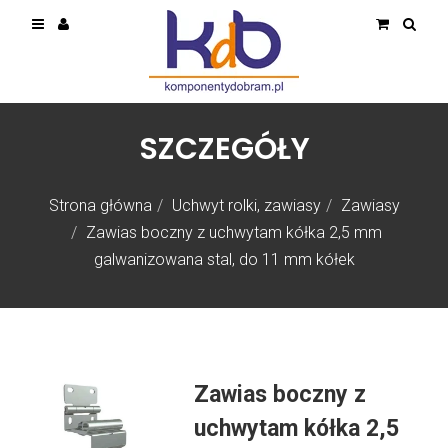
SZCZEGÓŁY
Strona główna
Uchwyt rolki, zawiasy
Zawiasy
Zawias boczny z uchwytam kółka 2,5 mm
galwanizowana stal, do 11 mm kółek
Zawias boczny z
uchwytam kółka 2,5