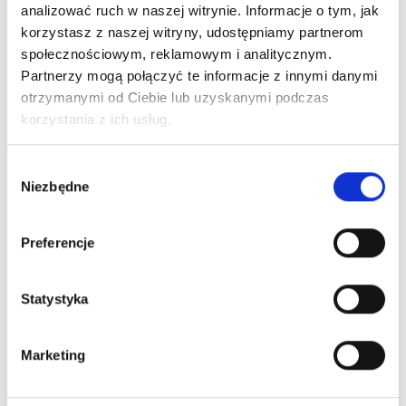
analizować ruch w naszej witrynie. Informacje o tym, jak
korzystasz z naszej witryny, udostępniamy partnerom
Nr Art.:
25334P.
Nr Art.:
25038
społecznościowym, reklamowym i analitycznym.
Zawias boczny z
Uchwyt rolki z
Partnerzy mogą połączyć te informacje z innymi danymi
uchwytem kółka do
wałkiem fi12 mm i
otrzymanymi od Ciebie lub uzyskanymi podczas
panela
pasuje do wszytkich
korzystania z ich usług.
HOESCH/THYSSEN/
uchwytów bocznych,
KINGSPAN z ochroną
górnych, dolnych
Wybór
palców, stosować z
Niezbędne
Cena detaliczna (brutto)
zgody
art. 25333P
6,20
zł
/ szt.
Cena detaliczna (brutto)
na stanie
Preferencje
15,40
zł
/ szt.
na stanie
Statystyka
Marketing