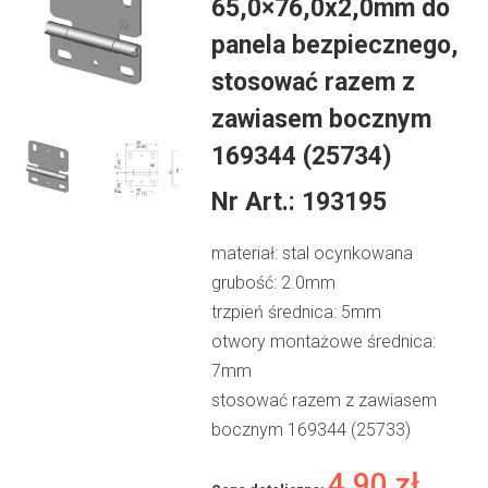
65,0×76,0x2,0mm do
panela bezpiecznego,
stosować razem z
zawiasem bocznym
169344 (25734)
Nr Art.:
193195
materiał: stal ocynkowana
grubość: 2.0mm
trzpień średnica: 5mm
otwory montażowe średnica:
7mm
stosować razem z zawiasem
bocznym 169344 (25733)
4,90
zł