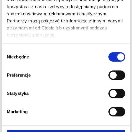
trwałość?
konkretnego
korzystasz z naszej witryny, udostępniamy partnerom
społecznościowym, reklamowym i analitycznym.
zastosowania?
Partnerzy mogą połączyć te informacje z innymi danymi
otrzymanymi od Ciebie lub uzyskanymi podczas
korzystania z ich usług.
Dodaj komentarz
Wybór
Niezbędne
zgody
Twój adres email nie zostanie opublikowany.
Preferencje
Statystyka
Marketing