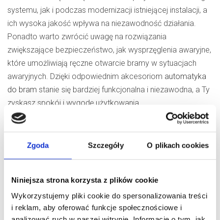
systemu, jak i podczas modernizacji istniejącej instalacji, a
ich wysoka jakość wpływa na niezawodność działania.
Ponadto warto zwrócić uwagę na rozwiązania
zwiększające bezpieczeństwo, jak wysprzęglenia awaryjne,
które umożliwiają ręczne otwarcie bramy w sytuacjach
awaryjnych. Dzięki odpowiednim akcesoriom
automatyka
do bram
stanie się bardziej funkcjonalna i niezawodna, a Ty
zyskasz spokój i wygodę użytkowania.
Zgoda
Szczegóły
O plikach cookies
Bramy garażowe do
Różnice między
Niniejsza strona korzysta z plików cookie
domów
bramą garażową a
Wykorzystujemy pliki cookie do spersonalizowania treści
jednorodzinnych –
przemysłową – jaki
i reklam, aby oferować funkcje społecznościowe i
co wpływa na ich
system wybrać do
analizować ruch w naszej witrynie. Informacje o tym, jak