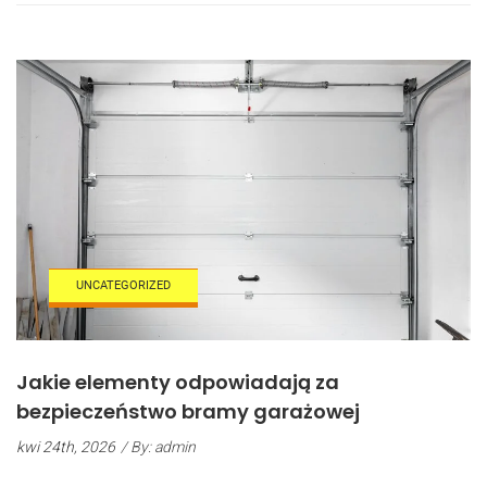
(wilgoć,
Temperatura,
Pył)
Wpływają
Na
Dobór
Komponentów
Do
Bram
Przemysłowych
UNCATEGORIZED
Jakie elementy odpowiadają za
bezpieczeństwo bramy garażowej
kwi 24th, 2026
/ By: admin