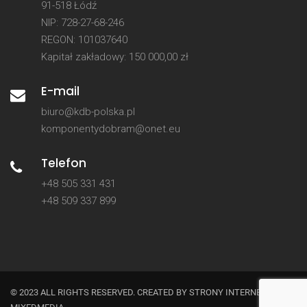
91-518 Łódź
NIP: 728-27-68-246
REGON: 101037640
Kapitał zakładowy: 150 000,00 zł
E-mail
biuro@kdb-polska.pl
komponentydobram@onet.eu
Telefon
+48 505 331 431
+48 509 337 899
© 2023 ALL RIGHTS RESERVED. CREATED BY
STRONY INTERNETOWE