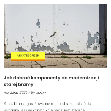
Segmentowych
–
Rodzaje,
Zastosowanie
I
Dobór
Do
Systemu
UNCATEGORIZED
Jak dobrać komponenty do modernizacji
starej bramy
maj 22nd, 2026
/ By: admin
Stara brama garażowa nie musi od razu trafiać do
wymiany, jeśli jej konstrukcja nadal jest stabilna i