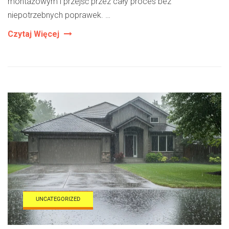
montażowym i przejść przez cały proces bez
niepotrzebnych poprawek. …
Jak
Czytaj Więcej
Skrócić
Czas
Montażu
Bramy
Dzięki
Odpowiedniemu
Przygotowaniu
Komponentów
UNCATEGORIZED