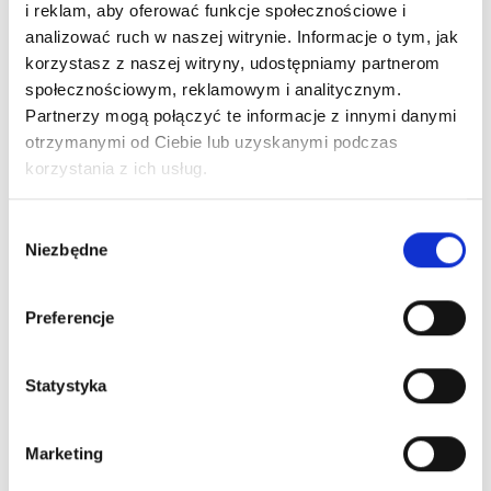
UNCATEGORIZED
i reklam, aby oferować funkcje społecznościowe i
analizować ruch w naszej witrynie. Informacje o tym, jak
korzystasz z naszej witryny, udostępniamy partnerom
społecznościowym, reklamowym i analitycznym.
Jak dobrać uszczelki do bramy
Partnerzy mogą połączyć te informacje z innymi danymi
maj 8th, 2026
/ By: admin
otrzymanymi od Ciebie lub uzyskanymi podczas
korzystania z ich usług.
Dobór odpowiednich uszczelek ma duży wpływ na to, jak
brama działa na co dzień. Liczy się izolacja oraz mniejszy
Wybór
hałas i ochrona przed wilgocią. Dobrze dobrana uszczelka
Niezbędne
zgody
ogranicza przeciągi i zabezpiecza wnętrze garażu przed
kurzem. W efekcie podnosi komfort użytkowania przez
Preferencje
cały rok. W praktyce ważne są nie tylko wymiary. Istotny
pozostaje materiał. Znaczenie ma …
Statystyka
Jak
Czytaj Więcej
Dobrać
Marketing
Uszczelki