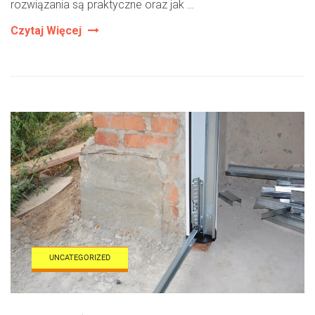
rozwiązania są praktyczne oraz jak …
Jak
Czytaj Więcej
Dobrać
Okna
Do
Bramy
Segmentowej
–
Kwestie
Techniczne
I
Estetyczne
UNCATEGORIZED