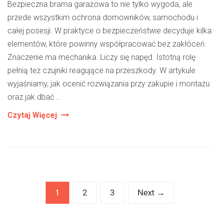
Bezpieczna brama garażowa to nie tylko wygoda, ale
przede wszystkim ochrona domowników, samochodu i
całej posesji. W praktyce o bezpieczeństwie decyduje kilka
elementów, które powinny współpracować bez zakłóceń.
Znaczenie ma mechanika. Liczy się napęd. Istotną rolę
pełnią też czujniki reagujące na przeszkody. W artykule
wyjaśniamy, jak ocenić rozwiązania przy zakupie i montażu
oraz jak dbać …
Jakie
Czytaj Więcej
Elementy
Odpowiadają
Za
Bezpieczeństwo
Bramy
1
2
3
Next →
Garażowej