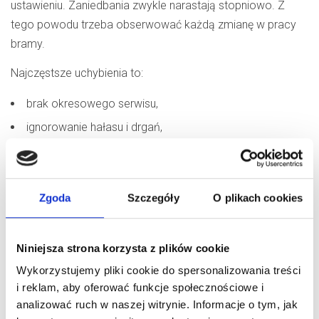
ustawieniu. Zaniedbania zwykle narastają stopniowo. Z
tego powodu trzeba obserwować każdą zmianę w pracy
bramy.
Najczęstsze uchybienia to:
brak okresowego serwisu,
ignorowanie hałasu i drgań,
używanie zużytych części,
pomijanie kontroli punktów mocowania,
niesprawdzone zabezpieczenia sprężyn bramowych.
Zgoda
Szczegóły
O plikach cookies
Szczególnie niebezpieczne są uszkodzenia sprężyn i
elementów nośnych. Ich stan ma bezpośredni wpływ na
Niniejsza strona korzysta z plików cookie
stabilność całej konstrukcji. Każdy objaw zużycia wymaga
Wykorzystujemy pliki cookie do spersonalizowania treści
szybkiej oceny przez serwis.
i reklam, aby oferować funkcje społecznościowe i
analizować ruch w naszej witrynie. Informacje o tym, jak