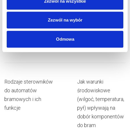
Zezwól na wszystkie
sprawdzać reakcję napędu na przeszkodę,
zlecać okresowy przegląd serwisowi.
Zezwól na wybór
Jeśli chcesz ocenić jakie zabezpieczenia powinna mieć
brama garażowa, porównaj aktualny stan systemu z
Odmowa
wymaganiami producenta i normami bezpieczeństwa.
Rodzaje sterowników
Jak warunki
do automatów
środowiskowe
bramowych i ich
(wilgoć, temperatura,
funkcje
pył) wpływają na
dobór komponentów
do bram