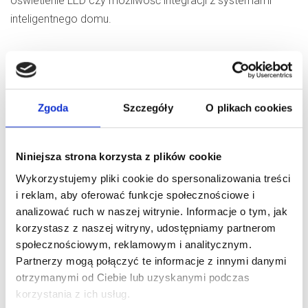
oświetlenie LED czy możliwość integracji z systemami
inteligentnego domu.
FAQ
Zgoda
Szczegóły
O plikach cookies
Jakie są główne korzyści z
zastosowania automatyki do
Niniejsza strona korzysta z plików cookie
bramy garażowej?
Wykorzystujemy pliki cookie do spersonalizowania treści
i reklam, aby oferować funkcje społecznościowe i
Automatyka do bramy garażowej zwiększa komfort
Czy każda brama garażowa
analizować ruch w naszej witrynie. Informacje o tym, jak
użytkowania, pozwalając na zdalne sterowanie bramą
korzystasz z naszej witryny, udostępniamy partnerom
może być wyposażona w
bez konieczności wysiadania z pojazdu. Dodatkowo
społecznościowym, reklamowym i analitycznym.
automatykę?
poprawia bezpieczeństwo dzięki funkcjom takim jak
Partnerzy mogą połączyć te informacje z innymi danymi
otrzymanymi od Ciebie lub uzyskanymi podczas
wykrywanie przeszkód i automatyczne zatrzymanie
korzystania z ich usług.
Większość bram garażowych można
bramy w przypadku ich napotkania.
Jakie elementy składają się na