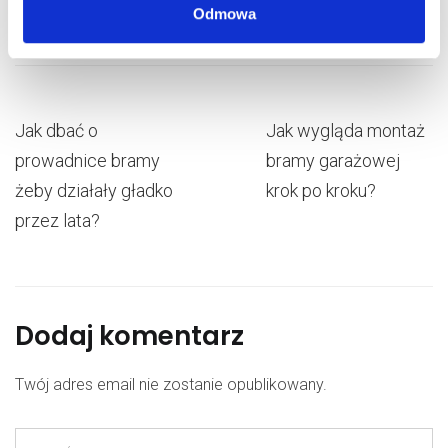
efektywne rozwiązania.
Odmowa
Nowoczesne systemy mogą oferować funkcje takie
jak integracja z systemami inteligentnego domu,
sterowanie za pomocą aplikacji mobilnych,
programowanie czasowe otwierania i zamykania
Jak dbać o
Jak wygląda montaż
bramy oraz systemy awaryjnego zasilania na wypadek
prowadnice bramy
bramy garażowej
przerw w dostawie prądu.
żeby działały gładko
krok po kroku?
przez lata?
Dodaj komentarz
Twój adres email nie zostanie opublikowany.