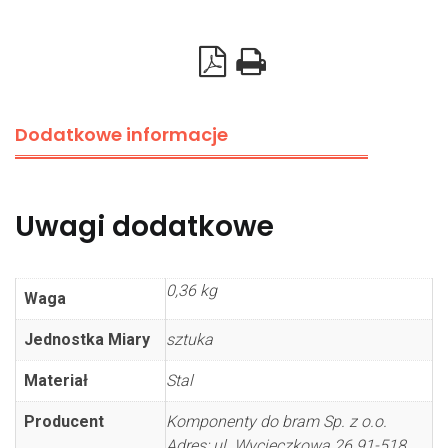
profila
40x20mm
Dodatkowe informacje
Uwagi dodatkowe
0,36 kg
Waga
Jednostka Miary
sztuka
Materiał
Stal
Producent
Komponenty do bram Sp. z o.o.
Adres: ul. Wycieczkowa 26 91-518