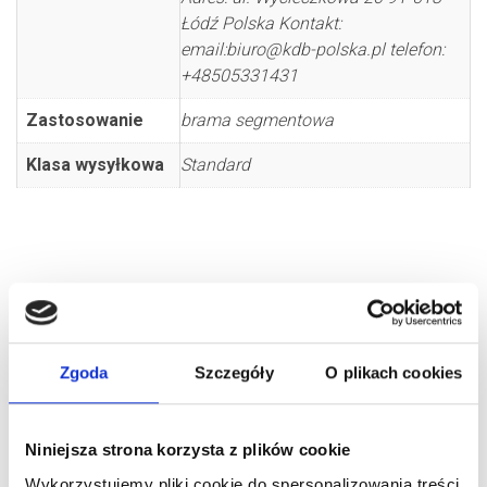
Łódź Polska Kontakt:
email:biuro@kdb-polska.pl telefon:
+48505331431
Zastosowanie
brama segmentowa
Klasa wysyłkowa
Standard
Zgoda
Szczegóły
O plikach cookies
PODOBNE PRODUKTY
Niniejsza strona korzysta z plików cookie
Wykorzystujemy pliki cookie do spersonalizowania treści