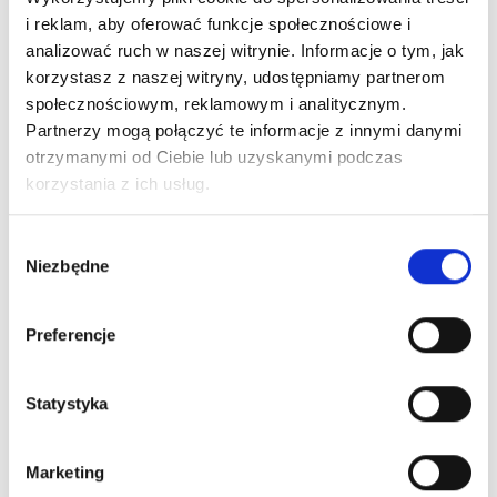
i reklam, aby oferować funkcje społecznościowe i
analizować ruch w naszej witrynie. Informacje o tym, jak
korzystasz z naszej witryny, udostępniamy partnerom
społecznościowym, reklamowym i analitycznym.
Partnerzy mogą połączyć te informacje z innymi danymi
otrzymanymi od Ciebie lub uzyskanymi podczas
korzystania z ich usług.
Nr Art.:
235321
Nr Art.:
24716
Wybór
Łącznik L=80mm
Boczna płyta
Niezbędne
zgody
prowadnic z
montażowa LHR
kątownikiem
Cena detaliczna (brutto)
pionowym
Preferencje
62,50
zł
/ szt.
Cena detaliczna (brutto)
oczekiwanie na dostawę
Statystyka
14,50
zł
/ szt.
oczekiwanie na dostawę
Marketing