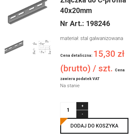
Złączka do C-profila
40x20mm
Nr Art.:
198246
materiał: stal galwanizowana
15,30
zł
Cena detaliczna:
(brutto) / szt.
Cena
zawiera podatek VAT
Na stanie
ilość
Złączka
do
DODAJ DO KOSZYKA
C-