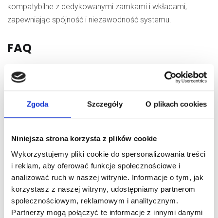
kompatybilne z dedykowanymi zamkami i wkładami,
zapewniając spójność i niezawodność systemu.
FAQ
Jakie są główne zalety drzwi
Zgoda
Szczegóły
O plikach cookies
serwisowych w bramach
garażowych?
Niniejsza strona korzysta z plików cookie
Drzwi serwisowe umożliwiają szybki dostęp do garażu
Wykorzystujemy pliki cookie do spersonalizowania treści
Kiedy warto zastosować drzwi
bez konieczności otwierania całej bramy, co
i reklam, aby oferować funkcje społecznościowe i
serwisowe w bramie?
analizować ruch w naszej witrynie. Informacje o tym, jak
oszczędza czas i energię. Dodatkowo zmniejszają
korzystasz z naszej witryny, udostępniamy partnerom
zużycie mechanizmów bramy oraz ograniczają straty
Drzwi serwisowe są szczególnie przydatne, gdy garaż
społecznościowym, reklamowym i analitycznym.
ciepła, poprawiając efektywność energetyczną
Jakie akcesoria mogą poprawić
Partnerzy mogą połączyć te informacje z innymi danymi
pełni funkcję magazynu lub warsztatu, wymagając
budynku.