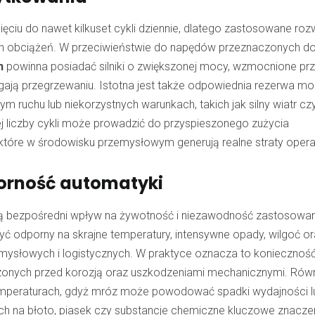
ciu do nawet kilkuset cykli dziennie, dlatego zastosowane roz
ch obciążeń. W przeciwieństwie do napędów przeznaczonych do
h
powinna posiadać silniki o zwiększonej mocy, wzmocnione prz
gają przegrzewaniu. Istotna jest także odpowiednia rezerwa m
ruchu lub niekorzystnych warunkach, takich jak silny wiatr cz
j liczby cykli może prowadzić do przyspieszonego zużycia
które w środowisku przemysłowym generują realne straty opera
orność automatyki
ją bezpośredni wpływ na żywotność i niezawodność zastosowan
 odporny na skrajne temperatury, intensywne opady, wilgoć o
zemysłowych i logistycznych. W praktyce oznacza to koniecznoś
czonych przed korozją oraz uszkodzeniami mechanicznymi. Rów
ch temperaturach, gdyż mróz może powodować spadki wydajności l
ch na błoto, piasek czy substancje chemiczne kluczowe znacz