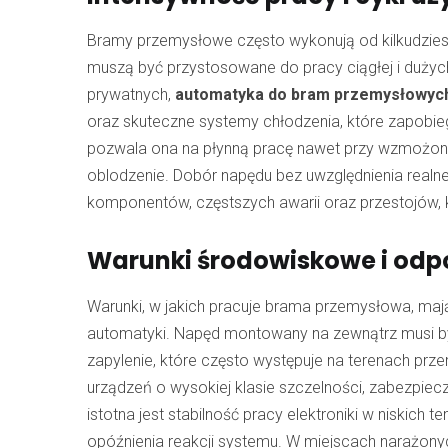
Bramy przemysłowe często wykonują od kilkudziesię
muszą być przystosowane do pracy ciągłej i duży
prywatnych,
automatyka do bram przemysłowyc
oraz skuteczne systemy chłodzenia, które zapobie
pozwala ona na płynną pracę nawet przy wzmożonym 
oblodzenie. Dobór napędu bez uwzględnienia realne
komponentów, częstszych awarii oraz przestojów, 
Warunki środowiskowe i odp
Warunki, w jakich pracuje brama przemysłowa, ma
automatyki. Napęd montowany na zewnątrz musi być
zapylenie, które często występuje na terenach pr
urządzeń o wysokiej klasie szczelności, zabezpie
istotna jest stabilność pracy elektroniki w niski
opóźnienia reakcji systemu. W miejscach narażony