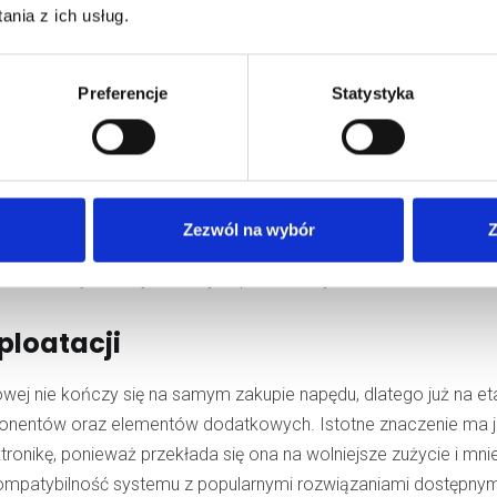
nia z ich usług.
przemysłową
ma kluczowe znaczenie dla jej funkcjonalności i 
e sterowanie za pomocą pilota. To wygodne, ale może być poda
u. Alternatywą jest sterowanie poprzez aplikacje mobilne, któr
Preferencje
Statystyka
 być konieczność posiadania smartfona i stabilnego połączen
 przemysłowych z systemami inteligentnego domu. Pozwala to 
godzinach lub w reakcji na określone zdarzenia, takie jak zbliż
Zezwól na wybór
Z
może wiązać się z większymi kosztami instalacji. Każda z met
dostosowany do indywidualnych potrzeb użytkownika.
ploatacji
wej nie kończy się na samym zakupie napędu, dlatego już na et
onentów oraz elementów dodatkowych. Istotne znaczenie ma 
ronikę, ponieważ przekłada się ona na wolniejsze zużycie i mni
ompatybilność systemu z popularnymi rozwiązaniami dostępnym