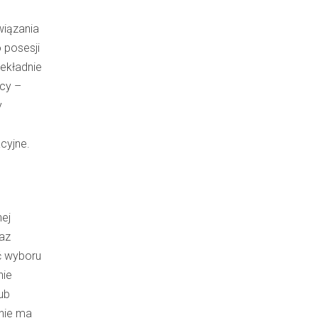
wiązania
 posesji
ekładnie
ocy –
y
cyjne.
ej
raz
ć wyboru
nie
ub
enie ma