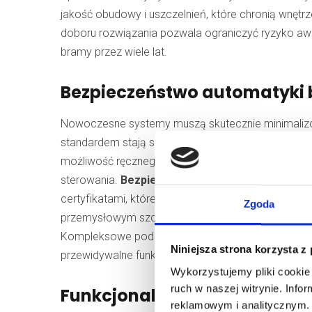
jakość obudowy i uszczelnień, które chronią wnętrz
doboru rozwiązania pozwala ograniczyć ryzyko awa
bramy przez wiele lat.
Bezpieczeństwo automatyki
Nowoczesne systemy muszą skutecznie minimalizować
standardem stają się fotokomórki, listwy krawędz
możliwość ręcznego odblokowania napędu w sytuacj
sterowania.
Bezpieczeństwo automatyki bram
po
certyfikatami, które gwarantują poprawne działani
Zgoda
przemysłowym szczególnie istotne są również
zab
Kompleksowe podejście do kwestii ochrony pozwala
Niniejsza strona korzysta z
przewidywalne funkcjonowanie obiektu.
Wykorzystujemy pliki cookie 
ruch w naszej witrynie. Inf
Funkcjonalność i możliwości
reklamowym i analitycznym. 