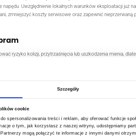
e napędu. Uwzględnienie lokalnych warunków eksploatacji już na
rii, zmniejszyć koszty serwisowe oraz zapewnić nieprzerwaną 
 bram
 ryzyko kolizji, przytrzaśnięcia lub uszkodzenia mienia, dlat
iowe oraz układy wykrywające przeszkody. Kluczowe znaczenie
ach awaryjnych, takich jak brak zasilania czy awaria systemu
winno być potwierdzone zgodnością z obowiązującymi normam
e zarówno części mechanicznych, jak i elektronicznych. W środo
Szczegóły
ezpieczenia do bram
chroniące przed nieautoryzowanym dost
 zwiększyć niezawodność instalacji oraz zapewnić bezpieczne
 plików cookie
do spersonalizowania treści i reklam, aby oferować funkcje sp
ormacje o tym, jak korzystasz z naszej witryny, udostępniamy p
 sterowania
Partnerzy mogą połączyć te informacje z innymi danymi otrzym