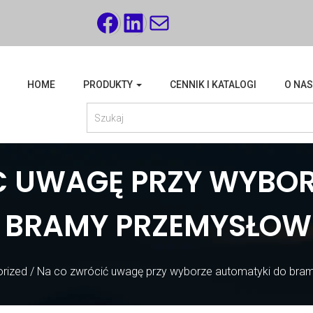
FACEBOOK
LINKEDIN
MAIL
HOME
PRODUKTY
CENNIK I KATALOGI
O NAS
Ć UWAGĘ PRZY WYBOR
 BRAMY PRZEMYSŁOW
rized
/
Na co zwrócić uwagę przy wyborze automatyki do bra