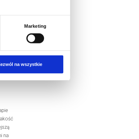
wygody
tne na
e oferują
Marketing
ia
na
anie się
ezwól na wszystkie
od ma
apie
jakość
ejszą
i na