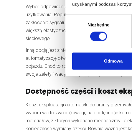
uzyskanymi podczas korzysta
Wybór odpowiedniej metody
sterowania bramą 
użytkowania. Popularnym rozwiązaniem jest zdaln
Wybór
zakłócenia sygnału i wymaga bezpośredniego zasięg
Niezbędne
zgody
większą elastyczność. Wadą tego rozwiązania może
sieciowego.
Inną opcją jest zintegrowanie automatyki do bram
automatyzację otwierania i zamykania w określonych 
Odmowa
pojazdu. Choć to rozwiązanie jest zaawansowane, 
swoje zalety i wady, dlatego wybór powinien być 
Dostępność części i koszt eks
Koszt eksploatacji automatyki do bramy przemysło
wyboru warto zwrócić uwagę na dostępność komp
materiałów, z których wykonano mechanizmy i elekt
konieczność wymiany części. Równie ważna jest k