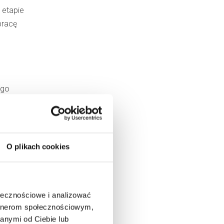
 etapie
pracę
ego
 ma także
i i
wisku
O plikach cookies
ępem.
 i
ołecznościowe i analizować
artnerom społecznościowym,
anymi od Ciebie lub